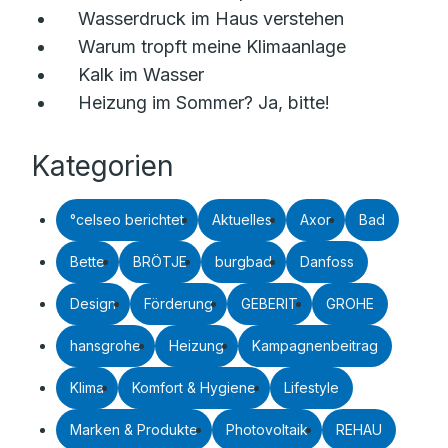
Wasserdruck im Haus verstehen
Warum tropft meine Klimaanlage
Kalk im Wasser
Heizung im Sommer? Ja, bitte!
Kategorien
°celseo berichtet
Aktuelles
Axor
Bad
Bette
BRÖTJE
burgbad
Danfoss
Design
Förderung
GEBERIT
GROHE
hansgrohe
Heizung
Kampagnenbeitrag
Klima
Komfort & Hygiene
Lifestyle
Marken & Produkte
Photovoltaik
REHAU