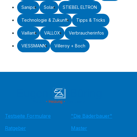
Sanipa
Solar
STIEBEL ELTRON
Technologie & Zukunft
Tipps & Tricks
Vaillant
VALLOX
Verbraucherinfos
VIESSMANN
Villeroy + Boch
Testseite Formulare
"Die Bäderbauer"
Ratgeber
Master