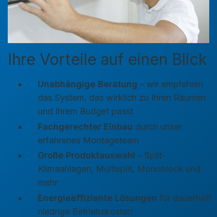
Ihre Vorteile auf einen Blick
Unabhängige Beratung
– wir empfehlen
das System, das wirklich zu Ihren Räumen
und Ihrem Budget passt
Fachgerechter Einbau
durch unser
erfahrenes Montageteam
Große Produktauswahl
– Split-
Klimaanlagen, Multisplit, Monoblock und
mehr
Energieeffiziente Lösungen
für dauerhaft
niedrige Betriebskosten