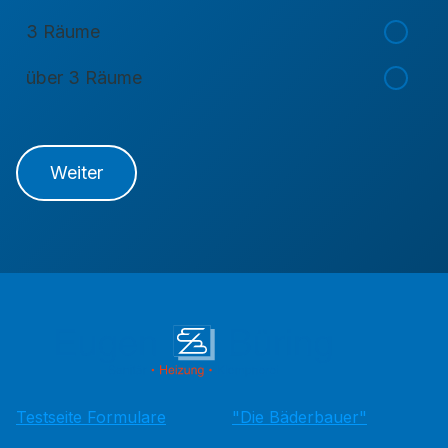
3 Räume
über 3 Räume
Weiter
Testseite Formulare
"Die Bäderbauer"