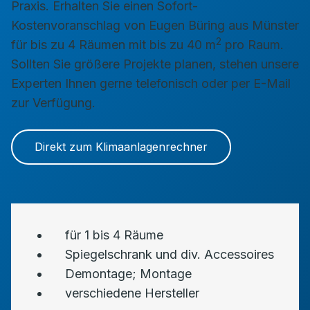
Praxis. Erhalten Sie einen Sofort-
Kostenvoranschlag von Eugen Büring aus Münster
2
für bis zu 4 Räumen mit bis zu 40 m
pro Raum.
Sollten Sie größere Projekte planen, stehen unsere
Experten Ihnen gerne telefonisch oder per E-Mail
zur Verfügung.
Direkt zum Klimaanlagenrechner
für 1 bis 4 Räume
Spiegelschrank und div. Accessoires
Demontage; Montage
verschiedene Hersteller