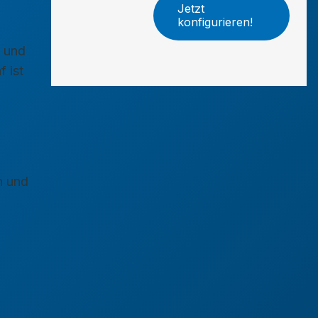
Jetzt
konfigurieren!
e und
 ist
n und