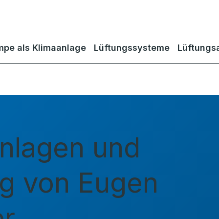
pe als Klimaanlage
Lüftungssysteme
Lüftungs
nlagen und
g von Eugen
er