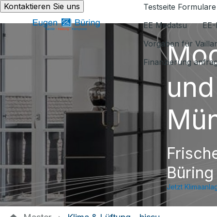
Kontaktieren Sie uns
Testseite Formulare
EE Medatsu
EE-
Mod
Vorgaben für Vaill
Finanzierung anfra
und
Mün
Frisch
Büring
Jetzt Klimaanla