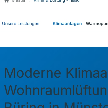
Master
Klima & Lüftung - hissu
Klimaanlagen
Wärmepum
Unsere Leistungen
Moderne Klimaa
Wohnraumlüftun
Büring in Münst