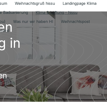
ssum
Weihnachtsgruß hissu
Landingpage Klima
ür Datenschutz 1.6.2026 umschalten
e Badsanierung
Klima & Lüftung - hissu
en
jou)
Was nur wir haben HI
Weihnachtspost
ecord
 in
en