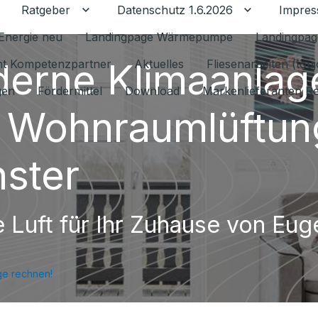
Ratgeber
Datenschutz 1.6.2026
Impre
Untermenü für Ratgeber umschalten
Untermenü f
Energie neu
Landingpage Wärmepumpe
Landingpag
erne Klimaanlag
ant Kompetenzpartner
Aktuelles
Fliesenarbeiten (tou
gen
Fördermittel
Download
Markenlieferanten R
 Wohnraumlüftung
ster
e Luft für Ihr Zuhause von Eug
ge rechnen!