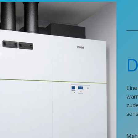
⸻ H
D
Eine
warm
zude
sons
Meh