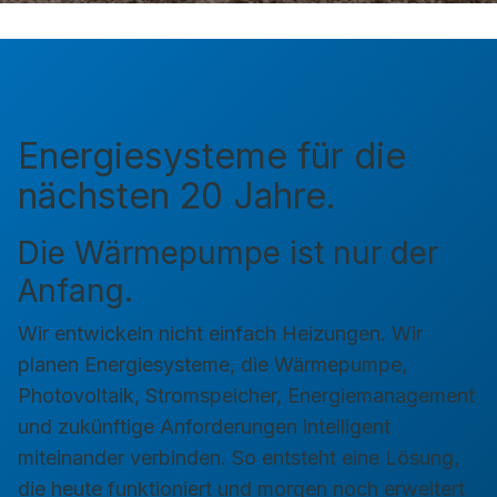
Energiesysteme für die
nächsten 20 Jahre.
Die Wärmepumpe ist nur der
Anfang.
Wir entwickeln nicht einfach Heizungen. Wir
planen Energiesysteme, die Wärmepumpe,
Photovoltaik, Stromspeicher, Energiemanagement
und zukünftige Anforderungen intelligent
miteinander verbinden. So entsteht eine Lösung,
die heute funktioniert und morgen noch erweitert