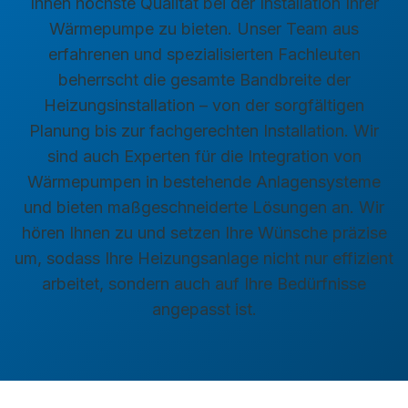
Ihnen höchste Qualität bei der Installation Ihrer
Wärmepumpe zu bieten. Unser Team aus
erfahrenen und spezialisierten Fachleuten
beherrscht die gesamte Bandbreite der
Heizungsinstallation – von der sorgfältigen
Planung bis zur fachgerechten Installation. Wir
sind auch Experten für die Integration von
Wärmepumpen in bestehende Anlagensysteme
und bieten maßgeschneiderte Lösungen an. Wir
hören Ihnen zu und setzen Ihre Wünsche präzise
um, sodass Ihre Heizungsanlage nicht nur effizient
arbeitet, sondern auch auf Ihre Bedürfnisse
angepasst ist.