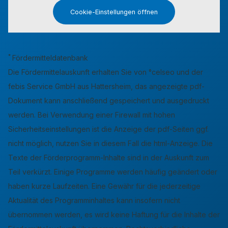
Cookie-Einstellungen öffnen
*
Fördermitteldatenbank
Die Fördermittelauskunft erhalten Sie von °celseo und der
febis Service GmbH aus Hattersheim, das angezeigte pdf-
Dokument kann anschließend gespeichert und ausgedruckt
werden. Bei Verwendung einer Firewall mit hohen
Sicherheitseinstellungen ist die Anzeige der pdf-Seiten ggf.
nicht möglich, nutzen Sie in diesem Fall die html-Anzeige. Die
Texte der Förderprogramm-Inhalte sind in der Auskunft zum
Teil verkürzt. Einige Programme werden häufig geändert oder
haben kurze Laufzeiten. Eine Gewähr für die jederzeitige
Aktualität des Programminhaltes kann insofern nicht
übernommen werden, es wird keine Haftung für die Inhalte der