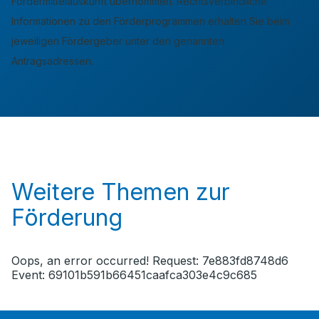
Fördermittelauskunft übernommen. Rechtsverbindliche
Informationen zu den Förderprogrammen erhalten Sie beim
jeweiligen Fördergeber unter den genannten
Antragsadressen.
Weitere Themen zur
Förderung
Oops, an error occurred! Request: 7e883fd8748d6
Event: 69101b591b66451caafca303e4c9c685