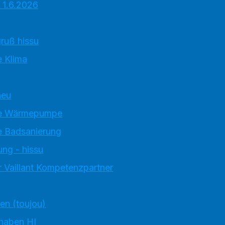
 1.6.2026
ruß hissu
 Klima
neu
e Wärmepumpe
 Badsanierung
ung - hissu
 Vaillant Kompetenzpartner
ten (toujou)
 haben HI