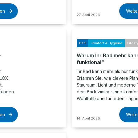
sen
Weite
27. April 2026
Bad
Komfort & Hygiene
Lifest
–
Warum Ihr Bad mehr kann
funktional“
n
Ihr Bad kann mehr als nur funkt
LLOX
Erfahren Sie, wie clevere Pla
t,
Stauraum, Licht und moderne 
kungen
dem Badezimmer eine komfor
Wohlfühlzone für jeden Tag 
sen
Weite
14. April 2026