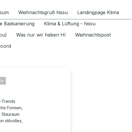
ssum
Weihnachtsgruß hissu
Landingpage Klima
ür Datenschutz 1.6.2026 umschalten
e Badsanierung
Klima & Lüftung - hissu
jou)
Was nur wir haben HI
Weihnachtspost
ecord
yle
h-Trends
sche Formen,
r Stauraum
 stilvolles,