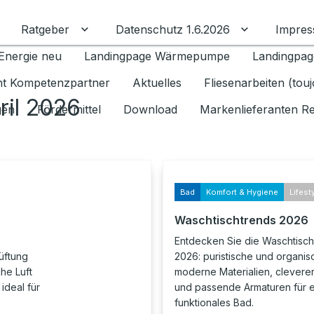
Ratgeber
Datenschutz 1.6.2026
Impre
Untermenü für Ratgeber umschalten
Untermenü f
Energie neu
Landingpage Wärmepumpe
Landingpag
ant Kompetenzpartner
Aktuelles
Fliesenarbeiten (tou
ril 2026
gen
Fördermittel
Download
Markenlieferanten R
Bad
Komfort & Hygiene
Lifest
Waschtischtrends 2026
Entdecken Sie die Waschtisc
Lüftung
2026: puristische und organi
he Luft
moderne Materialien, clevere
ideal für
und passende Armaturen für ein
funktionales Bad.