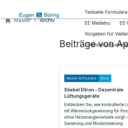
Kontaktieren Sie uns
Testseite Formulare
Master
Archiv
EE Medatsu
EE-
Vorgaben für Vaill
Beiträge von Ap
Finanzierung anfra
Marken & Produkte
Klima
Stiebel Eltron - Dezentrale
Lüftungsgeräte
Entdecken Sie, wie kontrollierte 
mit Wärmerückgewinnung für frisc
ohne Heizenergieverluste sorgt – 
Sanierung und Modernisierung.