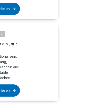
rlesen
yle
 als „nur
ional sein:
nung,
Technik aus
table
machen.
rlesen