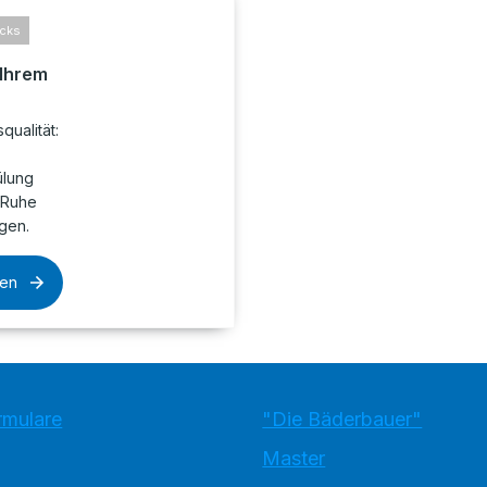
icks
 Ihrem
qualität:
ülung
 Ruhe
gen.
sen
rmulare
"Die Bäderbauer"
Master