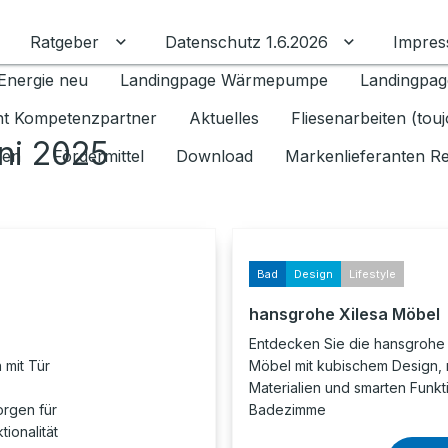
Ratgeber
Datenschutz 1.6.2026
Impre
Untermenü für Ratgeber umschalten
Untermenü f
Energie neu
Landingpage Wärmepumpe
Landingpag
ant Kompetenzpartner
Aktuelles
Fliesenarbeiten (tou
ni 2025
gen
Fördermittel
Download
Markenlieferanten R
Bad
Design
Lifestyle
hansgrohe Xilesa Möbel
Entdecken Sie die hansgrohe 
mit Tür
Möbel mit kubischem Design, 
Materialien und smarten Funkti
rgen für
Badezimme
ionalität