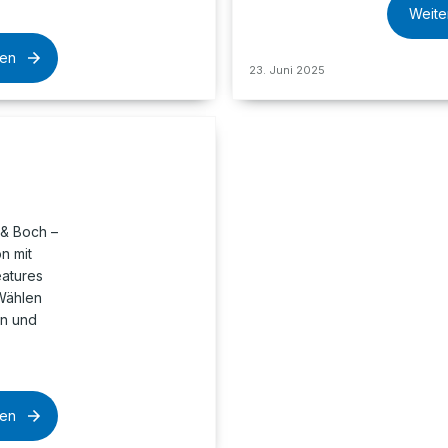
Weite
sen
23. Juni 2025
 & Boch –
n mit
atures
Wählen
en und
sen