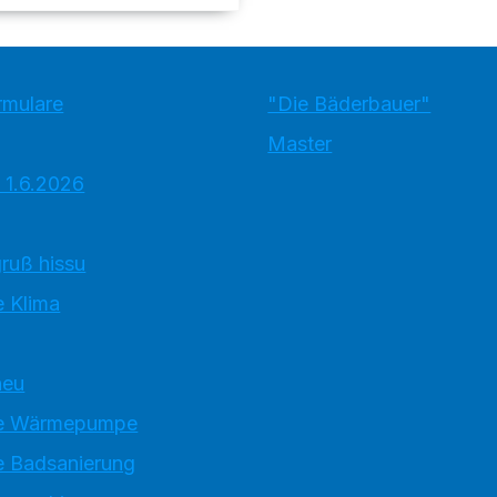
rmulare
"Die Bäderbauer"
Master
 1.6.2026
ruß hissu
 Klima
neu
e Wärmepumpe
 Badsanierung