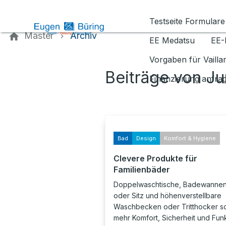
Kontaktieren Sie uns
Testseite Formulare
Master
Archiv
EE Medatsu
EE-
Vorgaben für Vaill
Beiträge von Ju
Finanzierung anfra
Bad
Design
Komfort & Hygiene
Clevere Produkte für
Familienbäder
Doppelwaschtische, Badewannen 
oder Sitz und höhenverstellbare
Waschbecken oder Tritthocker so
mehr Komfort, Sicherheit und Funkt