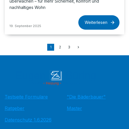
überwachen – für mehr Sicherheit, Komfort und
nachhaltiges Wohn
Weiterlesen
19. September 2025
1
2
3
Testseite Formulare
"Die Bäderbauer"
Ratgeber
Master
Datenschutz 1.6.2026