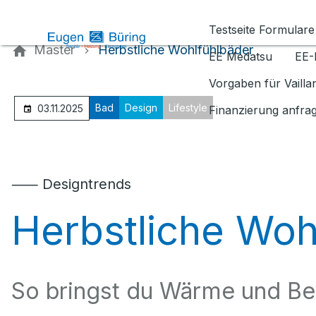
Kontaktieren Sie uns
Testseite Formulare
Master
Herbstliche Wohlfühlbäder
EE Medatsu
EE-
Vorgaben für Vaill
Bad
Design
Lifestyle
03.11.2025
Finanzierung anfra
⸺ Designtrends
Herbstliche Woh
So bringst du Wärme und Be