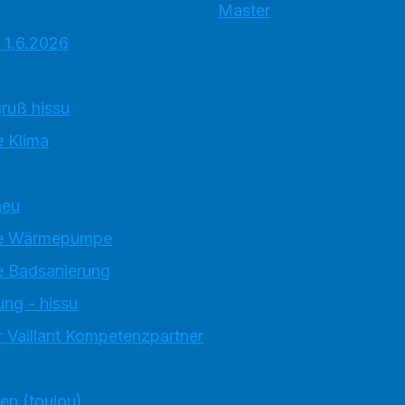
Master
 1.6.2026
ruß hissu
 Klima
neu
e Wärmepumpe
 Badsanierung
ung - hissu
 Vaillant Kompetenzpartner
ten (toujou)