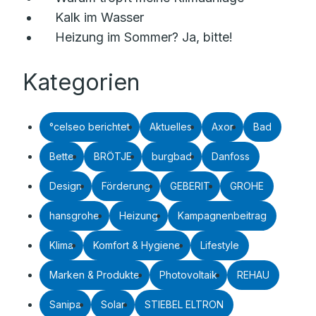
Kalk im Wasser
Heizung im Sommer? Ja, bitte!
Kategorien
°celseo berichtet
Aktuelles
Axor
Bad
Bette
BRÖTJE
burgbad
Danfoss
Design
Förderung
GEBERIT
GROHE
hansgrohe
Heizung
Kampagnenbeitrag
Klima
Komfort & Hygiene
Lifestyle
Marken & Produkte
Photovoltaik
REHAU
Sanipa
Solar
STIEBEL ELTRON