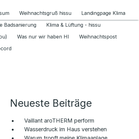
ssum
Weihnachtsgruß hissu
Landingpage Klima
ür Datenschutz 1.6.2026 umschalten
e Badsanierung
Klima & Lüftung - hissu
jou)
Was nur wir haben HI
Weihnachtspost
ecord
Neueste Beiträge
Vaillant aroTHERM perform
Wasserdruck im Haus verstehen
Warum tropft meine Klimaanlage