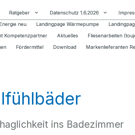
Ratgeber
Datenschutz 1.6.2026
Impre
Untermenü für Ratgeber umschalten
Untermenü f
Energie neu
Landingpage Wärmepumpe
Landingpag
ant Kompetenzpartner
Aktuelles
Fliesenarbeiten (tou
gen
Fördermittel
Download
Markenlieferanten R
lfühlbäder
haglichkeit ins Badezimmer