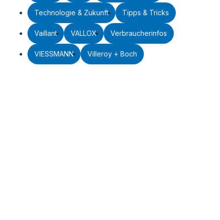
Technologie & Zukunft
Tipps & Tricks
Vaillant
VALLOX
Verbraucherinfos
VIESSMANN
Villeroy + Boch