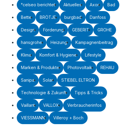
°celseo berichtet
Aktuelles
Axor
Bad
Bette
BRÖTJE
burgbad
Danfoss
Design
Förderung
GEBERIT
GROHE
hansgrohe
Heizung
Kampagnenbeitrag
Klima
Komfort & Hygiene
Lifestyle
Marken & Produkte
Photovoltaik
REHAU
Sanipa
Solar
STIEBEL ELTRON
Technologie & Zukunft
Tipps & Tricks
Vaillant
VALLOX
Verbraucherinfos
VIESSMANN
Villeroy + Boch