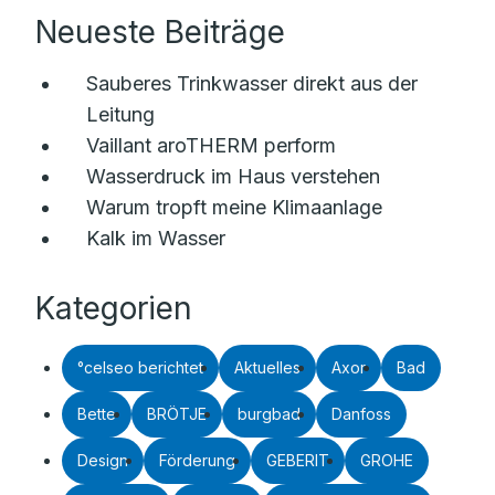
Neueste Beiträge
Sauberes Trinkwasser direkt aus der
Leitung
Vaillant aroTHERM perform
Wasserdruck im Haus verstehen
Warum tropft meine Klimaanlage
Kalk im Wasser
Kategorien
°celseo berichtet
Aktuelles
Axor
Bad
Bette
BRÖTJE
burgbad
Danfoss
Design
Förderung
GEBERIT
GROHE