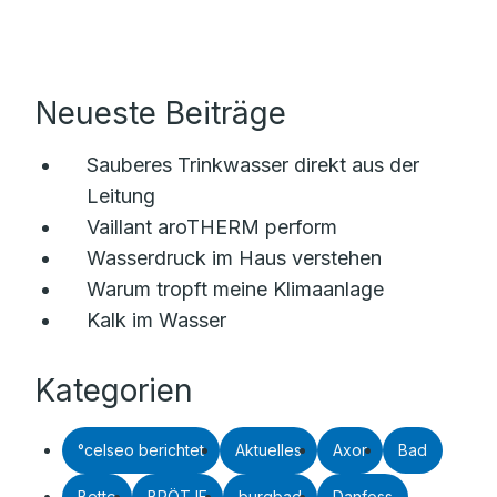
Neueste Beiträge
Sauberes Trinkwasser direkt aus der
Leitung
Vaillant aroTHERM perform
Wasserdruck im Haus verstehen
Warum tropft meine Klimaanlage
Kalk im Wasser
Kategorien
°celseo berichtet
Aktuelles
Axor
Bad
Bette
BRÖTJE
burgbad
Danfoss