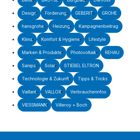
Design
Förderung
GEBERIT
GROHE
hansgrohe
Heizung
Kampagnenbeitrag
Klima
Komfort & Hygiene
Lifestyle
Marken & Produkte
Photovoltaik
REHAU
Sanipa
Solar
STIEBEL ELTRON
Technologie & Zukunft
Tipps & Tricks
Vaillant
VALLOX
Verbraucherinfos
VIESSMANN
Villeroy + Boch