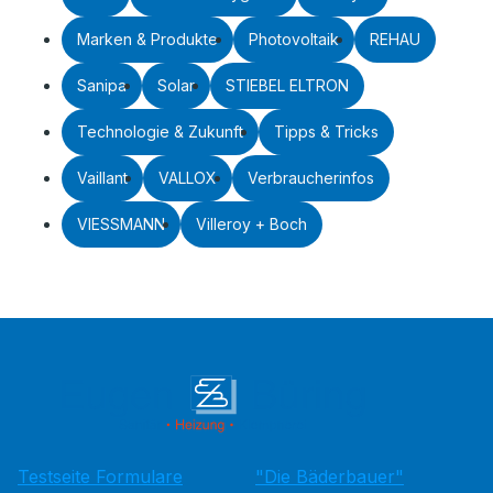
Marken & Produkte
Photovoltaik
REHAU
Sanipa
Solar
STIEBEL ELTRON
Technologie & Zukunft
Tipps & Tricks
Vaillant
VALLOX
Verbraucherinfos
VIESSMANN
Villeroy + Boch
Testseite Formulare
"Die Bäderbauer"