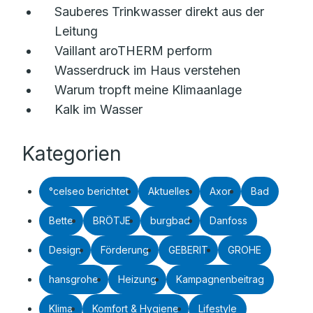
Sauberes Trinkwasser direkt aus der
Leitung
Vaillant aroTHERM perform
Wasserdruck im Haus verstehen
Warum tropft meine Klimaanlage
Kalk im Wasser
Kategorien
°celseo berichtet
Aktuelles
Axor
Bad
Bette
BRÖTJE
burgbad
Danfoss
Design
Förderung
GEBERIT
GROHE
hansgrohe
Heizung
Kampagnenbeitrag
Klima
Komfort & Hygiene
Lifestyle