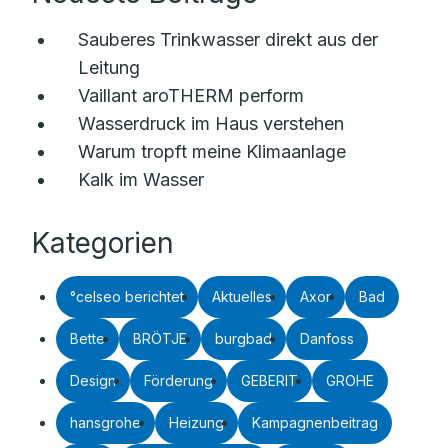
Sauberes Trinkwasser direkt aus der
Leitung
Vaillant aroTHERM perform
Wasserdruck im Haus verstehen
Warum tropft meine Klimaanlage
Kalk im Wasser
Kategorien
°celseo berichtet
Aktuelles
Axor
Bad
Bette
BRÖTJE
burgbad
Danfoss
Design
Förderung
GEBERIT
GROHE
hansgrohe
Heizung
Kampagnenbeitrag