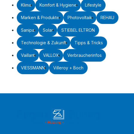
Klima
Komfort & Hygiene
Lifestyle
Marken & Produkte
Photovoltaik
REHAU
Sanipa
Solar
STIEBEL ELTRON
Technologie & Zukunft
Tipps & Tricks
Vaillant
VALLOX
Verbraucherinfos
VIESSMANN
Villeroy + Boch