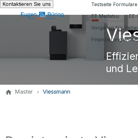
Kontaktieren Sie uns
Testseite Formulare
EE Medatsu
EE-
Vie
Vorgaben für Vaill
Finanzierung anfra
Effizie
und Le
Master
Viessmann