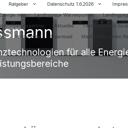
Ratgeber
Datenschutz 1.6.2026
Impre
Untermenü für Ratgeber umschalten
Untermenü f
Energie neu
Landingpage Wärmepumpe
Landingpag
ssmann
ant Kompetenzpartner
Aktuelles
Fliesenarbeiten (tou
gen
Fördermittel
Download
Markenlieferanten R
nztechnologien für alle Energi
istungsbereiche