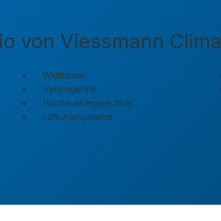
io von Viessmann Clima
Wallboxen
Hybridgeräte
Holzfeuerungstechnik
Lüftungssysteme