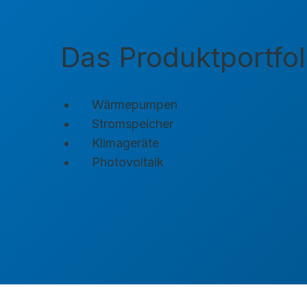
Das Produktportfol
Wärmepumpen
Stromspeicher
Klimageräte
Photovoltaik