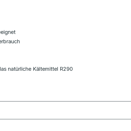
eeignet
erbrauch
s natürliche Kältemittel R290