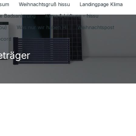
ssum
Weihnachtsgruß hissu
Landingpage Klima
ür Datenschutz 1.6.2026 umschalten
e Badsanierung
Klima & Lüftung - hissu
jou)
Was nur wir haben HI
Weihnachtspost
ecord
eträger