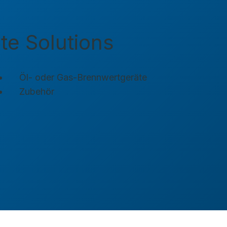
te Solutions
Öl- oder Gas-Brennwertgeräte
Zubehör