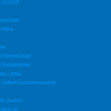
 1.6.2026
ruß hissu
 Klima
neu
e Wärmepumpe
 Badsanierung
ung - hissu
 Vaillant Kompetenzpartner
ten (toujou)
 haben HI