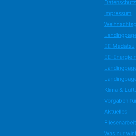
Datenschutz
Impressum
Weihnachtsg
Landingpage
EE Medatsu
EE-Energie 
Landingpag
Landingpage
Klima & Lüft
Vorgaben für
Aktuelles
Fliesenarbei
Was nur wir