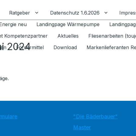
Ratgeber
Datenschutz 1.6.2026
Impre
Untermenü für Ratgeber umschalten
Untermenü f
Energie neu
Landingpage Wärmepumpe
Landingpag
ant Kompetenzpartner
Aktuelles
Fliesenarbeiten (tou
ai 2024
gen
Fördermittel
Download
Markenlieferanten R
äge.
rmulare
"Die Bäderbauer"
Master