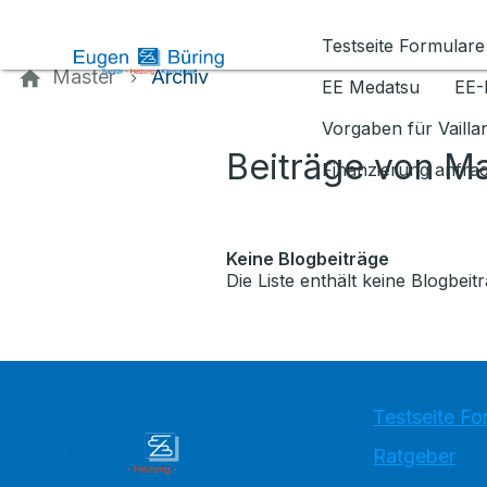
Kontaktieren Sie uns
Testseite Formulare
Master
Archiv
EE Medatsu
EE-
Vorgaben für Vaill
Beiträge von M
Finanzierung anfra
Keine Blogbeiträge
Die Liste enthält keine Blogbeitr
Testseite Fo
Ratgeber