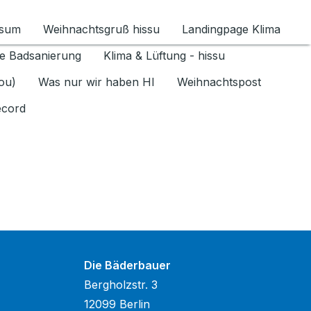
ssum
Weihnachtsgruß hissu
Landingpage Klima
ür Datenschutz 1.6.2026 umschalten
e Badsanierung
Klima & Lüftung - hissu
jou)
Was nur wir haben HI
Weihnachtspost
ecord
Die Bäderbauer
Bergholzstr. 3
12099 Berlin