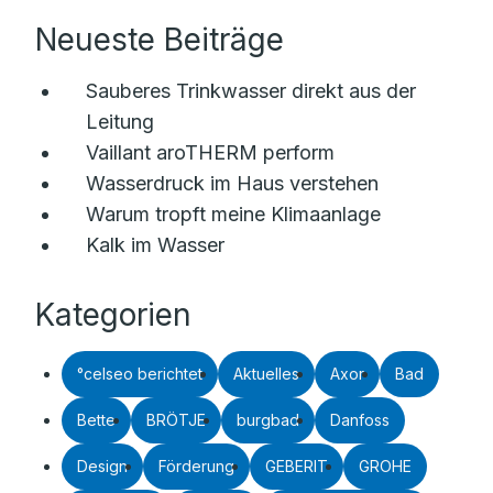
Neueste Beiträge
Sauberes Trinkwasser direkt aus der
Leitung
Vaillant aroTHERM perform
Wasserdruck im Haus verstehen
Warum tropft meine Klimaanlage
Kalk im Wasser
Kategorien
°celseo berichtet
Aktuelles
Axor
Bad
Bette
BRÖTJE
burgbad
Danfoss
Design
Förderung
GEBERIT
GROHE