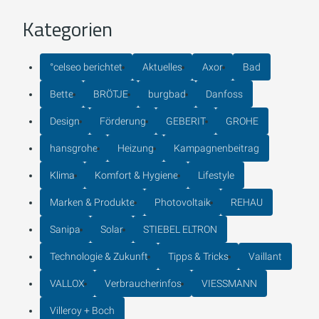
Kategorien
°celseo berichtet
Aktuelles
Axor
Bad
Bette
BRÖTJE
burgbad
Danfoss
Design
Förderung
GEBERIT
GROHE
hansgrohe
Heizung
Kampagnenbeitrag
Klima
Komfort & Hygiene
Lifestyle
Marken & Produkte
Photovoltaik
REHAU
Sanipa
Solar
STIEBEL ELTRON
Technologie & Zukunft
Tipps & Tricks
Vaillant
VALLOX
Verbraucherinfos
VIESSMANN
Villeroy + Boch