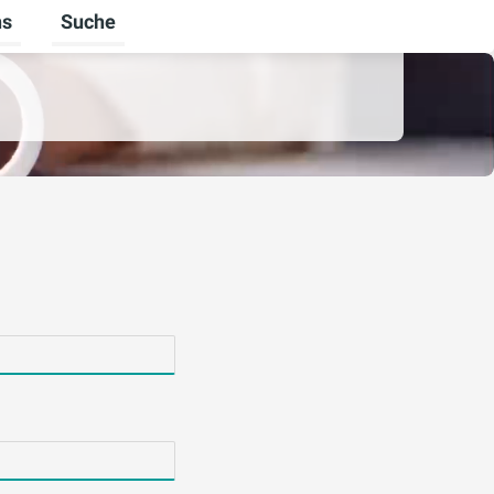
ns
Suche
Untermenü für Über uns umschalten