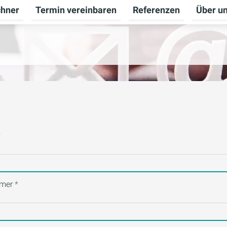
chner
Termin vereinbaren
Referenzen
Über u
ü für Badberatung umschalten
mer