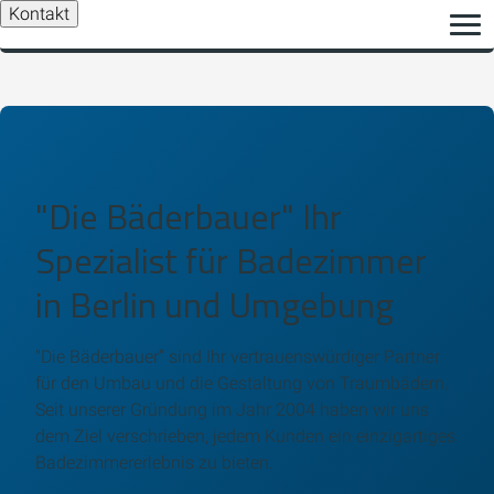
Kontakt
"Die Bäderbauer" Ihr
Spezialist für Badezimmer
in Berlin und Umgebung
"Die Bäderbauer“ sind Ihr vertrauenswürdiger Partner
für den Umbau und die Gestaltung von Traumbädern.
Seit unserer Gründung im Jahr 2004 haben wir uns
dem Ziel verschrieben, jedem Kunden ein einzigartiges
Badezimmererlebnis zu bieten.