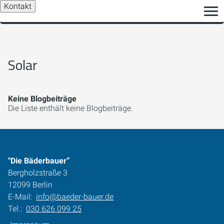
Kontakt
Solar
Keine Blogbeiträge
Die Liste enthält keine Blogbeiträge.
"Die Bäderbauer”
Bergholzstraße 3
12099 Berlin
E-Mail:
info@baeder-bauer.de
Tel.:
030 626 099 25