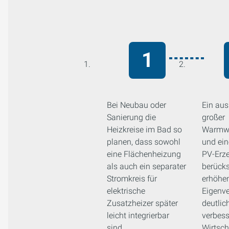
Bei Neubau oder
Ein aus
Sanierung die
großer
Heizkreise im Bad so
Warmwa
planen, dass sowohl
und ein
eine Flächenheizung
PV-Erz
als auch ein separater
berücks
Stromkreis für
erhöhe
elektrische
Eigenv
Zusatzheizer später
deutlic
leicht integrierbar
verbess
sind.
Wirtsch