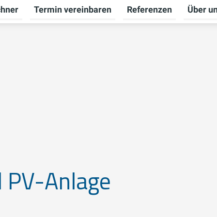
chner
Termin vereinbaren
Referenzen
Über u
ü für Badberatung umschalten
d PV-Anlage