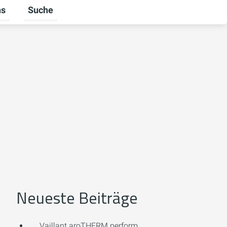
ns
Suche
Untermenü für Über uns umschalten
Neueste Beiträge
Vaillant aroTHERM perform