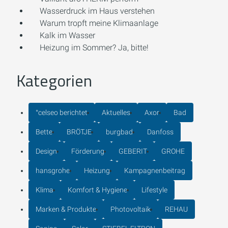
Wasserdruck im Haus verstehen
Warum tropft meine Klimaanlage
Kalk im Wasser
Heizung im Sommer? Ja, bitte!
Kategorien
°celseo berichtet
Aktuelles
Axor
Bad
Bette
BRÖTJE
burgbad
Danfoss
Design
Förderung
GEBERIT
GROHE
hansgrohe
Heizung
Kampagnenbeitrag
Klima
Komfort & Hygiene
Lifestyle
Marken & Produkte
Photovoltaik
REHAU