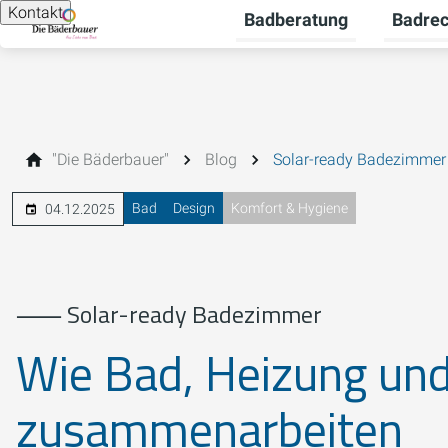
Kontakt
Badberatung
Badre
Untermen
"Die Bäderbauer"
Blog
Solar-ready Badezimmer
Bad
Design
Komfort & Hygiene
04.12.2025
⸺ Solar-ready Badezimmer
Wie Bad, Heizung un
zusammenarbeiten