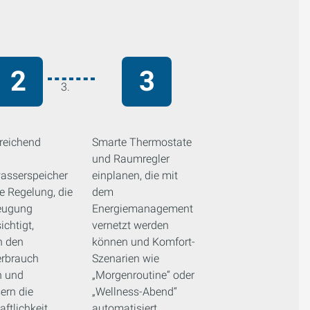
reichend
Smarte Thermostate
und Raumregler
sserspeicher
einplanen, die mit
e Regelung, die
dem
eugung
Energiemanagement
ichtigt,
vernetzt werden
n den
können und Komfort-
erbrauch
Szenarien wie
h und
„Morgenroutine“ oder
ern die
„Wellness-Abend“
aftlichkeit
automatisiert