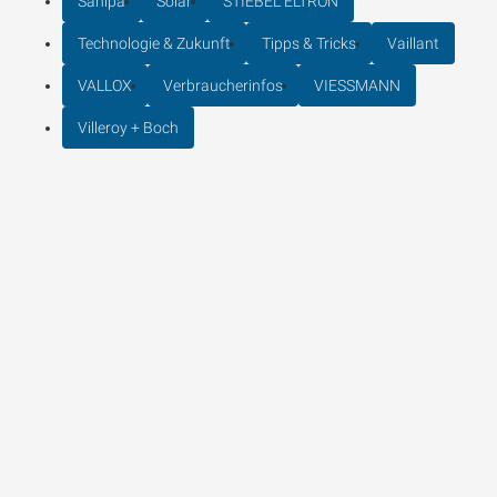
Sanipa
Solar
STIEBEL ELTRON
Technologie & Zukunft
Tipps & Tricks
Vaillant
VALLOX
Verbraucherinfos
VIESSMANN
Villeroy + Boch