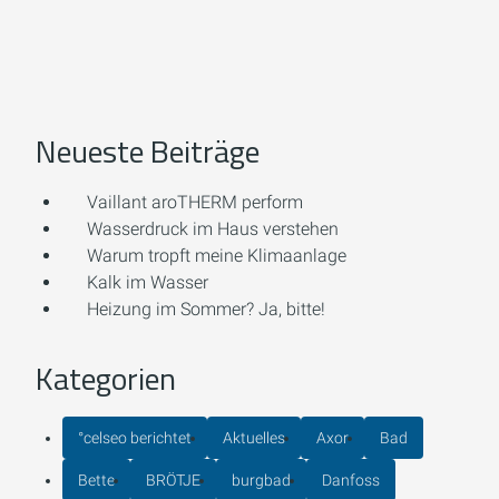
Neueste Beiträge
Vaillant aroTHERM perform
Wasserdruck im Haus verstehen
Warum tropft meine Klimaanlage
Kalk im Wasser
Heizung im Sommer? Ja, bitte!
Kategorien
°celseo berichtet
Aktuelles
Axor
Bad
Bette
BRÖTJE
burgbad
Danfoss