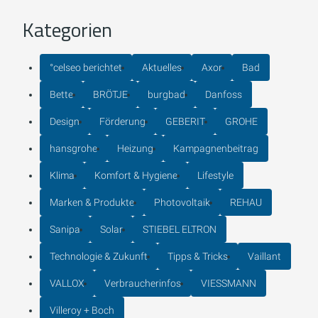
Kategorien
°celseo berichtet
Aktuelles
Axor
Bad
Bette
BRÖTJE
burgbad
Danfoss
Design
Förderung
GEBERIT
GROHE
hansgrohe
Heizung
Kampagnenbeitrag
Klima
Komfort & Hygiene
Lifestyle
Marken & Produkte
Photovoltaik
REHAU
Sanipa
Solar
STIEBEL ELTRON
Technologie & Zukunft
Tipps & Tricks
Vaillant
VALLOX
Verbraucherinfos
VIESSMANN
Villeroy + Boch