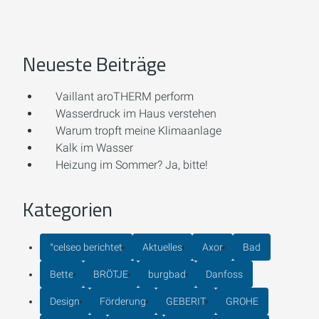
Neueste Beiträge
Vaillant aroTHERM perform
Wasserdruck im Haus verstehen
Warum tropft meine Klimaanlage
Kalk im Wasser
Heizung im Sommer? Ja, bitte!
Kategorien
°celseo berichtet
Aktuelles
Axor
Bad
Bette
BRÖTJE
burgbad
Danfoss
Design
Förderung
GEBERIT
GROHE