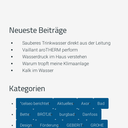
Neueste Beiträge
Sauberes Trinkwasser direkt aus der Leitung
Vaillant aroTHERM perform
Wasserdruck im Haus verstehen
Warum tropft meine Klimaanlage
Kalk im Wasser
Kategorien
°celseo berichtet
Aktuelles
Axor
Bad
Bette
BRÖTJE
burgbad
Danfoss
Design
Förderung
GEBERIT
GROHE