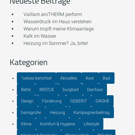
Neueste Beiträge
Vaillant aroTHERM perform
Wasserdruck im Haus verstehen
Warum tropft meine Klimaanlage
Kalk im Wasser
Heizung im Sommer? Ja, bitte!
Kategorien
°celseo berichtet
Aktuelles
Axor
Bad
Bette
BRÖTJE
burgbad
Danfoss
Design
Förderung
GEBERIT
GROHE
hansgrohe
Heizung
Kampagnenbeitrag
Klima
Komfort & Hygiene
Lifestyle