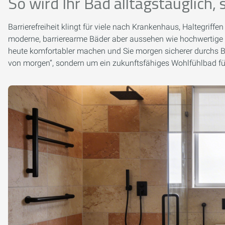
So wird Ihr Bad alltagstauglich,
Barrierefreiheit klingt für viele nach Krankenhaus, Haltegriffe
moderne, barrierearme Bäder aber aussehen wie hochwertige De
heute komfortabler machen und Sie morgen sicherer durchs B
von morgen“, sondern um ein zukunftsfähiges Wohlfühlbad fü