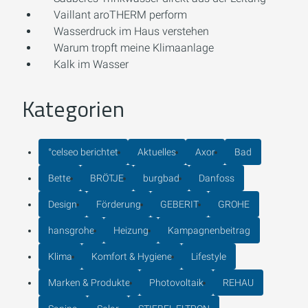
Vaillant aroTHERM perform
Wasserdruck im Haus verstehen
Warum tropft meine Klimaanlage
Kalk im Wasser
Kategorien
°celseo berichtet
Aktuelles
Axor
Bad
Bette
BRÖTJE
burgbad
Danfoss
Design
Förderung
GEBERIT
GROHE
hansgrohe
Heizung
Kampagnenbeitrag
Klima
Komfort & Hygiene
Lifestyle
Marken & Produkte
Photovoltaik
REHAU