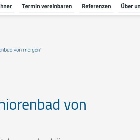
chner
Termin vereinbaren
Referenzen
Über u
ü für Badberatung umschalten
orenbad von morgen“
eniorenbad von