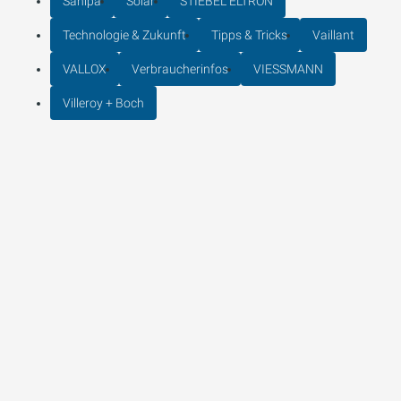
Sanipa
Solar
STIEBEL ELTRON
Technologie & Zukunft
Tipps & Tricks
Vaillant
VALLOX
Verbraucherinfos
VIESSMANN
Villeroy + Boch