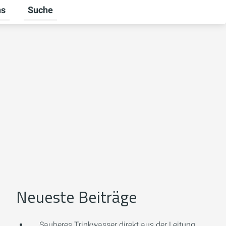
ns
Suche
Untermenü für Über uns umschalten
Neueste Beiträge
Sauberes Trinkwasser direkt aus der Leitung