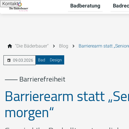
Kontakt
Badberatung
Badre
Untermen
"Die Bäderbauer"
Blog
Barrierearm statt „Seni
Bad
Design
09.03.2026
⸺ Barrierefreiheit
Barrierearm statt „S
morgen“