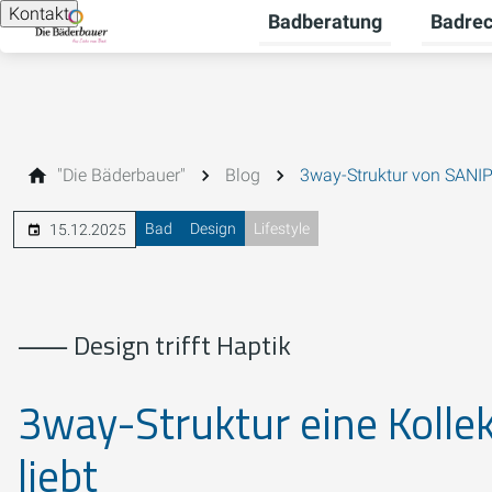
Kontakt
Badberatung
Badre
Untermen
"Die Bäderbauer"
Blog
3way-Struktur von SANI
Bad
Design
Lifestyle
15.12.2025
⸺ Design trifft Haptik
3way-Struktur eine Kollek
liebt