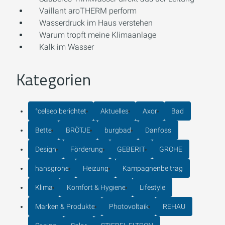
Vaillant aroTHERM perform
Wasserdruck im Haus verstehen
Warum tropft meine Klimaanlage
Kalk im Wasser
Kategorien
°celseo berichtet
Aktuelles
Axor
Bad
Bette
BRÖTJE
burgbad
Danfoss
Design
Förderung
GEBERIT
GROHE
hansgrohe
Heizung
Kampagnenbeitrag
Klima
Komfort & Hygiene
Lifestyle
Marken & Produkte
Photovoltaik
REHAU