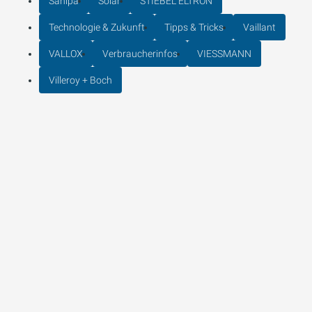
Sanipa
Solar
STIEBEL ELTRON
Technologie & Zukunft
Tipps & Tricks
Vaillant
VALLOX
Verbraucherinfos
VIESSMANN
Villeroy + Boch