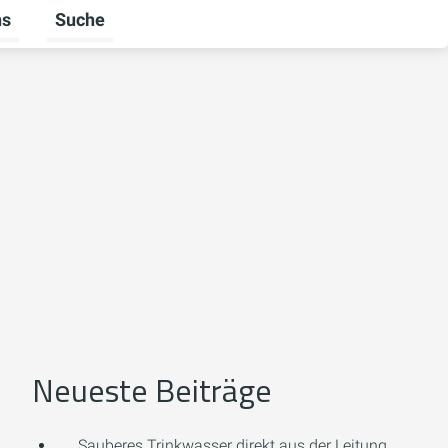
ns
Suche
Untermenü für Über uns umschalten
Neueste Beiträge
Sauberes Trinkwasser direkt aus der Leitung