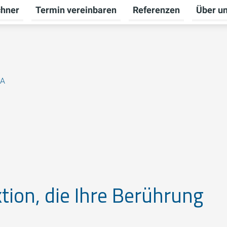
chner
Termin vereinbaren
Referenzen
Über u
ü für Badberatung umschalten
PA
tion, die Ihre Berührung