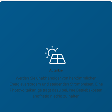
Autarkie
Werden Sie unabhängiger von herkömmlichen
Energieversorgern und steigenden Strompreisen. Eine
Photovoltaikanlge trägt dazu bei, Ihre Betriebskosten
langfristig niedrig zu halten.