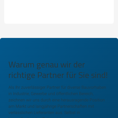
Warum genau wir der
richtige Partner für Sie sind!
Als Ihr zuverlässiger Partner für diverse Bauvorhaben
in Industrie, Gewerbe und öffentlichen Bereich,
zeichnen wir uns durch eine herausragende Position
am Markt und langjährige Partnerschaften mit
verlässlichen Lieferanten aus. Selbst in