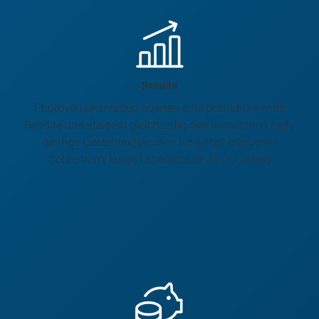
Rendite
Photovoltaikanlagen erzielen eine beeindruckende
Rendite und steigern gleichzeitig den Immobiliert (sehr
geringe Gestehungskosten für selbst erzeugten
Solarstrom, lange Lebensdauer 25-30 Jahre)