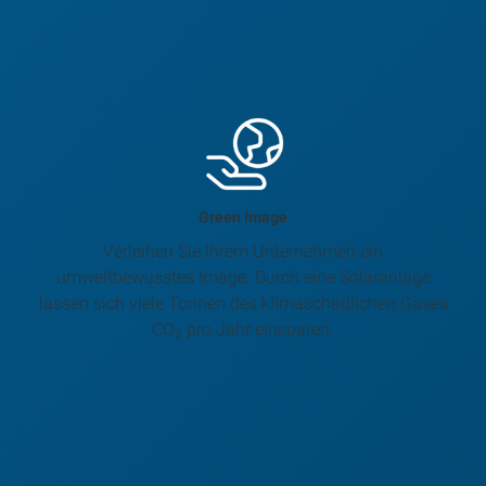
Green Image
Verleihen Sie Ihrem Unternehmen ein
umweltbewusstes Image. Durch eine Solaranlage
lassen sich viele Tonnen des klimaschädlichen Gases
CO
pro Jahr einsparen.
2