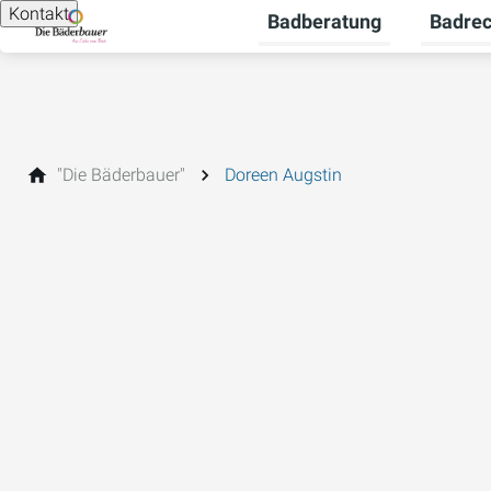
Kontakt
Badberatung
Badre
Untermen
"Die Bäderbauer"
Doreen Augstin