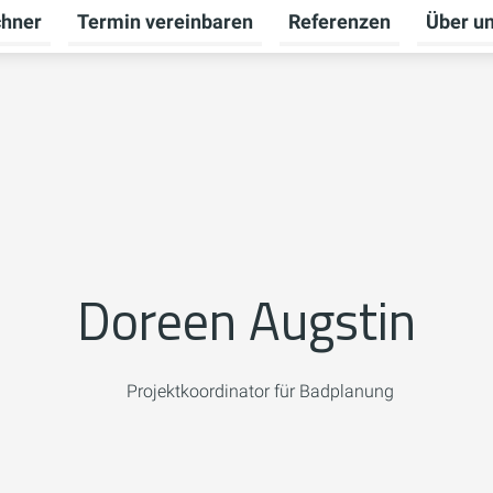
chner
Termin vereinbaren
Referenzen
Über u
ü für Badberatung umschalten
Doreen Augstin
Projektkoordinator für Badplanung