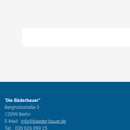
"Die Bäderbauer”
Bergholzstraße 3
12099 Berlin
E-Mail:
info@baeder-bauer.de
Tel.:
030 626 099 25