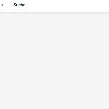
ns
Suche
Untermenü für Über uns umschalten